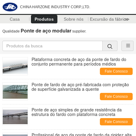
CHINA HARZONE INDUSTRY CORP.,LTD.
Casa
Produtos
Sobre nós
Excursão da fábrica
>>
Ponte de aço modular
Qualidade
supplier.
Plataforma concreta de aço da ponte de fardo do
conjunto permanente para períodos médios
Fale Conosco
Ponte de fardo de aço pré-fabricada com proteção
de superfície galvanizada a quente
Fale Conosco
Ponte de aço simples de grande resistência da
estrutura do fardo com plataforma concreta
Fale Conosco
Profissional de aço da ponte de fardo da rigidez alta