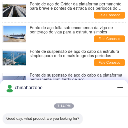
Ponte de aço de Grider da plataforma permanente
para breve e pontes da estrada dos períodos do
meio
Fale Conosco
Ponte de aço feita sob encomenda da viga de
ponte/aço de viga para a estrutura simples
Fale Conosco
Ponte de suspensão de aço do cabo da estrutura
simples para o rio o mais longo dos períodos
Fale Conosco
Ponte de suspensão de aço do cabo da plataforma
permanente com fardo de aço
Fale Conosco
chinaharzone
Ponte de suspensão de aço do cabo da carga
pesada de grande resistência para a estrada
7:14 PM
Fale Conosco
Good day, what product are you looking for?
Pontes de aço da estada do cabo da suspensão do
grande período com âncoras da rocha