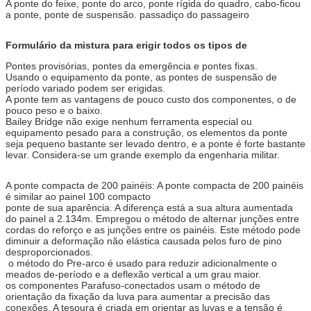
A ponte do feixe, ponte do arco, ponte rígida do quadro, cabo-ficou
a ponte, ponte de suspensão. passadiço do passageiro
Formulário da mistura para erigir todos os tipos de
Pontes provisórias, pontes da emergência e pontes fixas.
Usando o equipamento da ponte, as pontes de suspensão de
período variado podem ser erigidas.
A ponte tem as vantagens de pouco custo dos componentes, o de
pouco peso e o baixo.
Bailey Bridge não exige nenhum ferramenta especial ou
equipamento pesado para a construção, os elementos da ponte
seja pequeno bastante ser levado dentro, e a ponte é forte bastante
levar. Considera-se um grande exemplo da engenharia militar.
A ponte compacta de 200 painéis: A ponte compacta de 200 painéis
é similar ao painel 100 compacto
ponte de sua aparência. A diferença está a sua altura aumentada
do painel a 2.134m. Empregou o método de alternar junções entre
cordas do reforço e as junções entre os painéis. Este método pode
diminuir a deformação não elástica causada pelos furo de pino
desproporcionados.
o método do Pre-arco é usado para reduzir adicionalmente o
meados de-período e a deflexão vertical a um grau maior.
os componentes Parafuso-conectados usam o método de
orientação da fixação da luva para aumentar a precisão das
conexões. A tesoura é criada em orientar as luvas e a tensão é